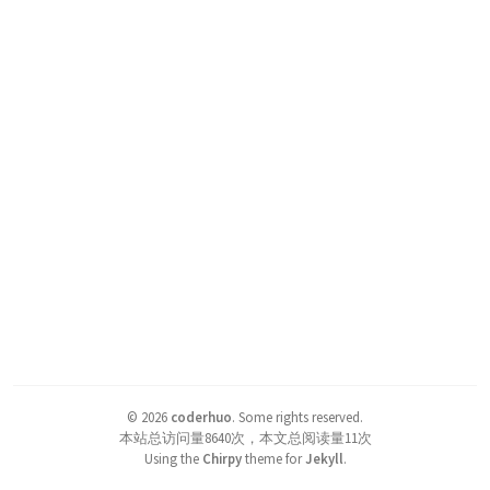
©
2026
coderhuo
.
Some rights reserved.
本站总访问量
8640
次，本文总阅读量
11
次
Using the
Chirpy
theme for
Jekyll
.