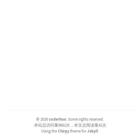
©
2026
coderhuo
.
Some rights reserved.
本站总访问量
8661
次，本文总阅读量
41
次
Using the
Chirpy
theme for
Jekyll
.