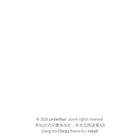
©
2026
coderhuo
.
Some rights reserved.
本站总访问量
8626
次，本文总阅读量
4
次
Using the
Chirpy
theme for
Jekyll
.