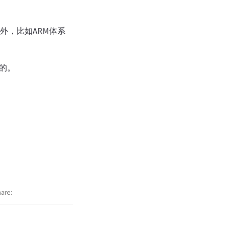
例外，比如ARM体系
号的。
hare