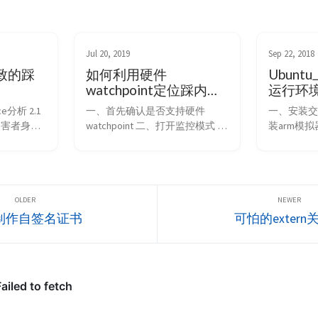
Jul 20, 2019
Sep 22, 2018
导致的踩
如何利用硬件
Ubunt
watchpoint定位踩内存
运行环
问题
ce分析 2.1 
一、首先确认是否支持硬件
一、安装交
定受害者身份 
watchpoint 二、打开监控模式 
装arm模拟
管理机制 
三、设置watchpoint 四、参考资
调试arm程
信号量 4.1 
料 本文介绍如何使用ARM平台的
开发板，如
e原理进行定位 
硬件watchpoint定位踩内存问
序？ 本文主
.
题，特别是如何在运行过程中自
上搭建ar
动对特定内存区域添加
境。 一、
watchpoint。 在踩内存问题中，
安装交叉编译工
制作自签名证书
可怕的extern
最困难的就是找出元凶。常见排
gnueabihf-
查手段如下： 通过gdb打内存断
install gcc-
点（添加watchpoint）, 看看谁非
法访问了...