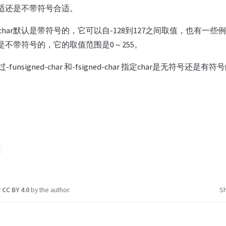
合适还是不带符号合适。
har默认是带符号的，它可以自-128到127之间取值，也有一些
就是不带符号的，它的取值范围是0～255。
nsigned-char 和-fsigned-char 指定char是无符号还是有符
r
CC BY 4.0
by the author.
S