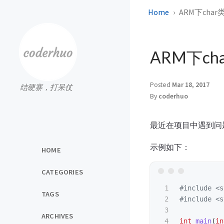
Home
ARM下cha
ARM下c
Posted
Mar 18, 2017
结硬寨，打呆仗
By
coderhuo
最近在项目中遇到问
示例如下：
HOME
CATEGORIES
1

#include
<s
TAGS
2

#include
<s
3

ARCHIVES
4

int
main
(
in