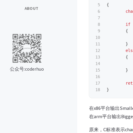
5

{
ABOUT
6

cha
7

8

if
9

{
10

11

}
12

els
13

{
14

公众号:coderhuo
15

}
16

17

ret
}
在x86平台输出Smaller
在arm平台输出Bigger 
原来，C标准表示c