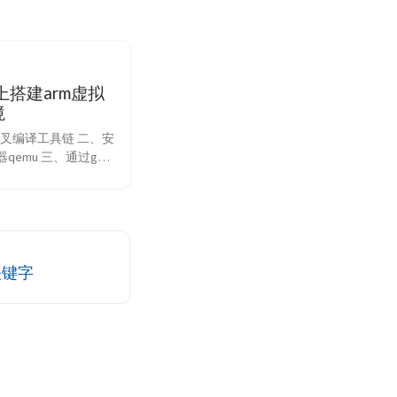
u上搭建arm虚拟
境
叉编译工具链 二、安
器qemu 三、通过gdb
序 四、参考文档 没有
何调试运行arm程
要讲解如何在Ubuntu
m交叉编译、运行环
安装交叉编译工具链 
具链arm-linux-
关键字
gcc： 1 sudo apt-get 
arm-linux-gnu...