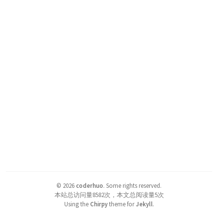
©
2026
coderhuo
.
Some rights reserved.
本站总访问量
8582
次，本文总阅读量
5
次
Using the
Chirpy
theme for
Jekyll
.