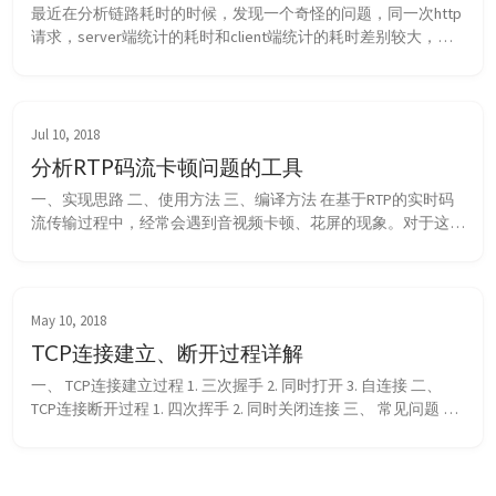
最近在分析链路耗时的时候，发现一个奇怪的问题，同一次http
请求，server端统计的耗时和client端统计的耗时差别较大，最
大接近1s。本机通信，传输的数据量不大，这个耗时明显不合
理。 最终发现，系统中的libcurl版本较老（2018年的7.61.0），
在特定场景下会进入sleep（最长sleep 1s），导致数据接收不
及时。 1. 问题分析 从下图trace可以看出，http cl...
Jul 10, 2018
分析RTP码流卡顿问题的工具
一、实现思路 二、使用方法 三、编译方法 在基于RTP的实时码
流传输过程中，经常会遇到音视频卡顿、花屏的现象。对于这类
问题，如何定位？ 下面这个工具可以帮助分析类似问题： 
https://github.com/sigusr1/rtp_parse_from_pcap 一、实现思路 
从传输的角度看，造成卡顿、花屏的常见原因如下： 接收端收
到的帧不完整（可能是发送方发的就不完...
May 10, 2018
TCP连接建立、断开过程详解
一、 TCP连接建立过程 1. 三次握手 2. 同时打开 3. 自连接 二、 
TCP连接断开过程 1. 四次挥手 2. 同时关闭连接 三、 常见问题 1. 
为什么要三次握手建立连接 2. 为什么要四次挥手断开连接 3. 为
什么TIME...