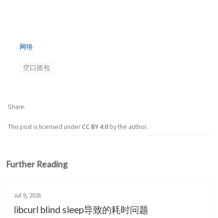
网络
空口抓包
Share
This post is licensed under
CC BY 4.0
by the author.
Further Reading
Jul 9, 2026
libcurl blind sleep导致的耗时问题