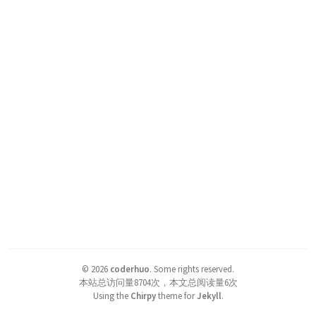
©
2026
coderhuo
.
Some rights reserved.
本站总访问量
8704
次，本文总阅读量
6
次
Using the
Chirpy
theme for
Jekyll
.